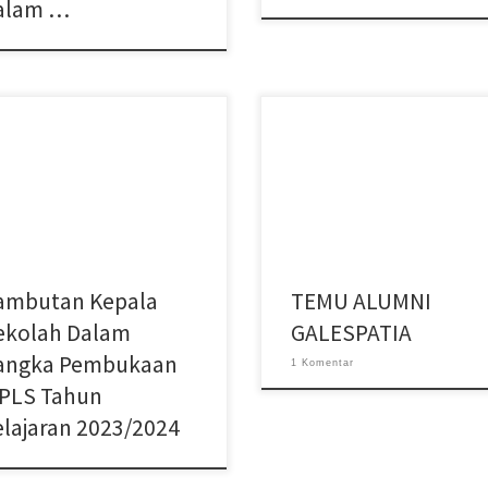
alam …
bukaan MPLS UPTD SPF SMP
Acara temu alumni merayakan Di
ri 4 Tegal Tahun pelajaran
Natalis SMP Negeri 4 Tegal yang k
/2024 yang dilaksanakan pada
57 yang dilaksanakan pada hari S
 Senin, 17 juli 2023. Pembukaan
tgl […]
ambutan Kepala
TEMU ALUMNI
ekolah Dalam
GALESPATIA
angka Pembukaan
1 Komentar
PLS Tahun
elajaran 2023/2024