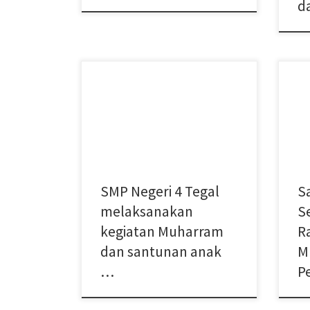
d
Pem
Muharram adalah bulan pertama
Nege
dalam tahun Hijriah. Awal tahun Hijriah
2023
disebut juga Tahun Baru Islam.
hari
Diketahui, Tahun Baru Islam 1 […]
[…]
SMP Negeri 4 Tegal
S
melaksanakan
S
kegiatan Muharram
R
dan santunan anak
M
…
P