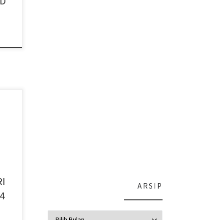
TD
nesia
erah
 […]
RI
ARSIP
 4
Arsip