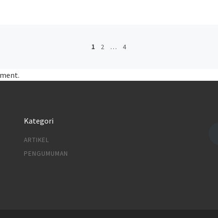
1
2
…
4
oment.
Kategori
ARTIKEL
PENGUMUMAN