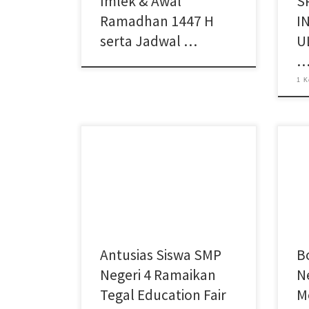
Imlek & Awal
S
Ramadhan 1447 H
I
serta Jadwal …
U
1 K
Bertepatan pada Hari Pendidikan
Kemb
Nasional yang jatuh pada tanggal 2
sisw
Mei, Pemerintah Kota bekerjasama
Lomb
dengan Dinas Pendidikan dan
Kota
Kebudayaan Kota […]
Antusias Siswa SMP
B
Negeri 4 Ramaikan
N
Tegal Education Fair
M