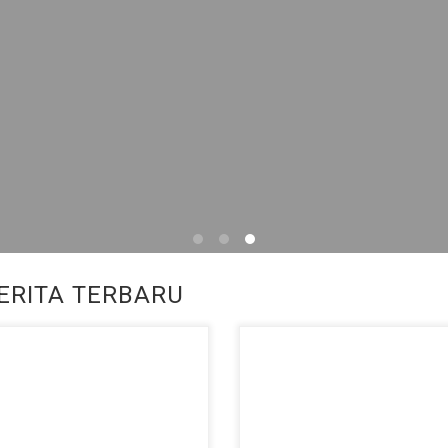
ERITA TERBARU
ar Ulang Peserta Didik Baru SMP
SMP Negeri 4 Tegal membuka
ri 4 Tegal Tahun Ajaran
kesempatan bagi lulusan
/2027 SMP Negeri 4 Tegal
SD/MI/sederajat untuk bergabun
ucapkan selamat kepada
menjadi bagian dari keluarga bes
ruh […]
SMP Negeri 4 […]