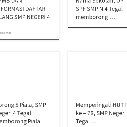
PMB DAN
Nama Sekolah, UP
NFORMASI DAFTAR
SPF SMP N 4 Tegal
LANG SMP NEGERI 4
memborong …
…
omentar
ali torehkan prestasi, siswa dan
Pada tanggal 17 Agustus 2023
i SMP Negeri 4 Tgal meraih Juara
tepatnya hari kemerdekaan Indo
a MAPSI dan Pekan Seni Tingkat
yang ke – 78, seluruh penjuru da
 Tegal […]
di Indonesia melaksakan Upacara
orong 5 Piala, SMP
Memperingati HUT 
egeri 4 Tegal
ke – 78, SMP Negeri
emborong Piala
Tegal …