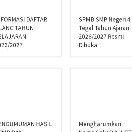
NFORMASI DAFTAR
SPMB SMP Negeri 4
LANG TAHUN
Tegal Tahun Ajaran
ELAJARAN
2026/2027 Resmi
026/2027
Dibuka
an hormat,SMP Negeri 4 Tegal
Di bulan Juni ini UPTD SPF SMP N 
ucapkan selamat kepada calon
Tegal meraih prestasi yang gemil
rta didik yang telah dinyatakan
dari cabang Atletik di perlombaa
s Sistem Penerimaan Murid Baru
O2SN […]
B) […]
ENGUMUMAN HASIL
Mengharumkan