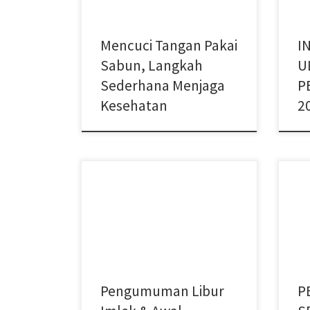
Mencuci Tangan Pakai
I
Sabun, Langkah
U
Sederhana Menjaga
P
Kesehatan
2
Deng
SMP Negeri 4 Tegal menginformasikan
meng
kepada seluruh siswa dan orang
pese
tua/wali bahwa dalam rangka libur
lulu
Tahun Baru Imlek dan awal […]
(SPM
Pengumuman Libur
P