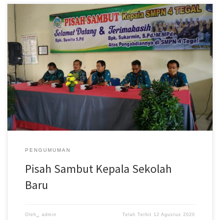
SMP Negeri 4 Tegal mulai tanggal 18 Juli 2020 memiliki Kepala
Sekolah baru yaitu Bapak Suwito, S.Pd yang menggantikan Bapak
[…]
PENGUMUMAN
Pisah Sambut Kepala Sekolah
Baru
Oleh␣
admin
Telah Terbit
12 Agustus 2020