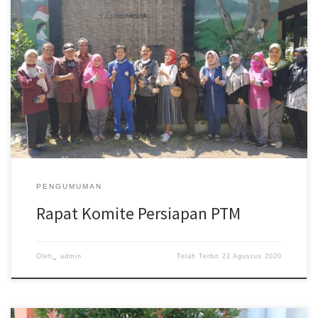
Adanya penurunan jumlah kasus Covid-19 di Kota Tegal dan
melihat kesiapan sekolah dalam melaksanakan pembelajaran
tatap muka dengan penerapan protokol […]
PENGUMUMAN
Rapat Komite Persiapan PTM
Oleh␣
admin
Telah Terbit
22 Agustus 2020