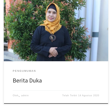
Innnalillahi wa innailaihi roojiun, telah berpulang ke rahmatulloh,
telah meninggal dunia Ibu Dra. Kristinah (Guru PPKn) Hari Jumat 14
Agustus […]
PENGUMUMAN
Berita Duka
Oleh␣
admin
Telah Terbit
14 Agustus 2020