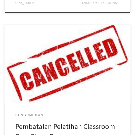
Oleh␣
admin
Telah Terbit
15 Juli 2020
Yth. Bapak-ibu orang tua siswa baru SMP 4 Tegal Dasar : SE Ka Dinas
P&K tentang Pembelajaran Daring yang salah […]
PENGUMUMAN
Pembatalan Pelatihan Classroom