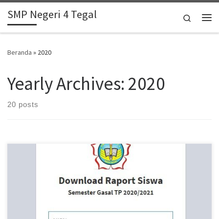
SMP Negeri 4 Tegal
Skip to content
Search
Me
Beranda
»
2020
Yearly Archives:
2020
20 posts
Sesuai dengan kalender pendidikan Tahun 2020/2021 maka
tanggal 19 Desember 2020 Raport Semester Gasal TP 2020/2021
dibagikan kepada peserta didik. […]