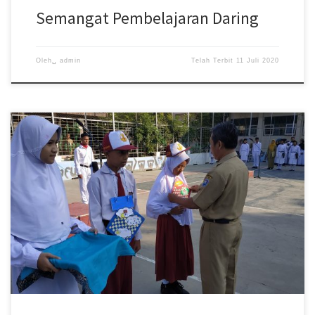
Semangat Pembelajaran Daring
Oleh␣
admin
Telah Terbit
11 Juli 2020
Calon peserta didik baru Tahun Pelajaran 2020/2021 wajib hadir di
SMP Negeri 4 Kota Tegal untuk mengikuti pengarahan &
penjelasan […]