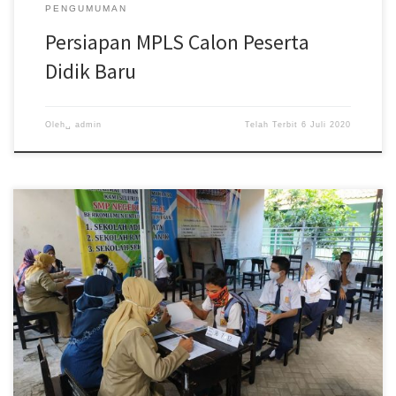
PENGUMUMAN
Persiapan MPLS Calon Peserta
Didik Baru
Oleh␣
admin
Telah Terbit
6 Juli 2020
Jadwal pengembalian buku perpustakaan sekolah utk Kelas 7 dan
8 lama : Rabu, 15 Juli 2020Untuk siswa Kelas 7 lama […]