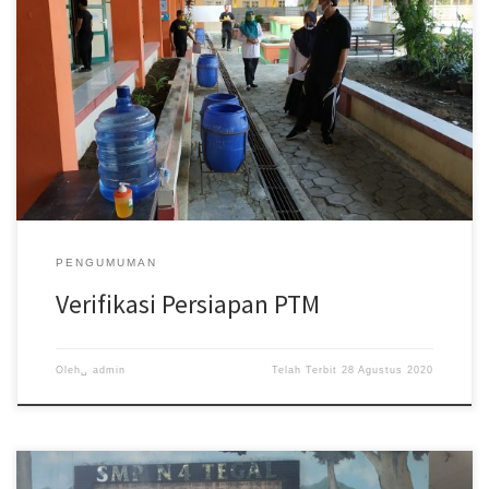
Verifikasi Tim Dinas Pendidikan dan Kebudayaan Kota Tegal terkait
dengan pengajuan Pembelajaran Tatap Muka (PTM) SMP Negeri 4
Tegal. Verifikasi […]
PENGUMUMAN
Verifikasi Persiapan PTM
Oleh␣
admin
Telah Terbit
28 Agustus 2020